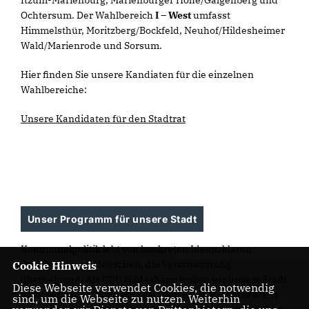
Ochtersum. Der Wahlbereich
I – West
umfasst
Himmelsthür, Moritzberg/Bockfeld, Neuhof/Hildesheimer
Wald/Marienrode und Sorsum.
Hier finden Sie unsere Kandiaten für die einzelnen
Wahlbereiche:
Unsere Kandidaten für den Stadtrat
Unser Programm für unsere Stadt
Kommunalpolitik lebt von konkreten Ideen, klaren
Prioritäten und Menschen, die Verantwortung
Cookie Hinweis
übernehmen. Als CDU Hildesheim wollen wir unsere Stadt
Diese Webseite verwendet Cookies, die notwendig
nicht verwalten, sondern gestalten – mit Augenmaß, mit
sind, um die Webseite zu nutzen. Weiterhin