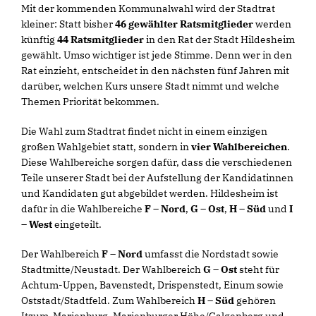
Mit der kommenden Kommunalwahl wird der Stadtrat
kleiner: Statt bisher
46 gewählter Ratsmitglieder
werden
künftig
44 Ratsmitglieder
in den Rat der Stadt Hildesheim
gewählt. Umso wichtiger ist jede Stimme. Denn wer in den
Rat einzieht, entscheidet in den nächsten fünf Jahren mit
darüber, welchen Kurs unsere Stadt nimmt und welche
Themen Priorität bekommen.
Die Wahl zum Stadtrat findet nicht in einem einzigen
großen Wahlgebiet statt, sondern in
vier Wahlbereichen
.
Diese Wahlbereiche sorgen dafür, dass die verschiedenen
Teile unserer Stadt bei der Aufstellung der Kandidatinnen
und Kandidaten gut abgebildet werden. Hildesheim ist
dafür in die Wahlbereiche
F – Nord
,
G – Ost
,
H – Süd
und
I
– West
eingeteilt.
Der Wahlbereich
F – Nord
umfasst die Nordstadt sowie
Stadtmitte/Neustadt. Der Wahlbereich
G – Ost
steht für
Achtum-Uppen, Bavenstedt, Drispenstedt, Einum sowie
Oststadt/Stadtfeld. Zum Wahlbereich
H – Süd
gehören
Itzum-Marienburg, Marienburger Höhe/Galgenberg und