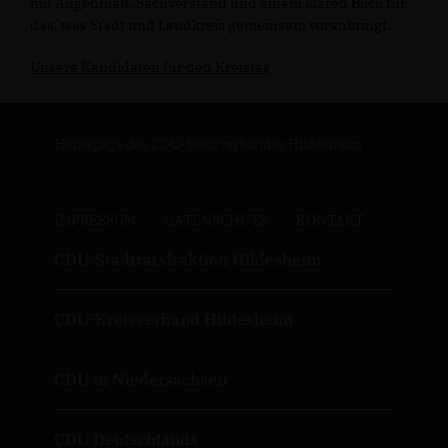
mit Augenmaß, Sachverstand und einem klaren Blick für
das, was Stadt und Landkreis gemeinsam voranbringt.
Unsere Kandidaten für den Kreistag
Homepage des CDU-Stadtverbandes Hildesheim
IMPRESSUM
DATENSCHUTZ
KONTAKT
CDU-Stadtratsfraktion Hildesheim
CDU-Kreisverband Hildesheim
CDU in Niedersachsen
CDU Deutschlands